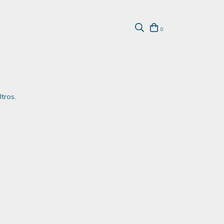
0
tros.