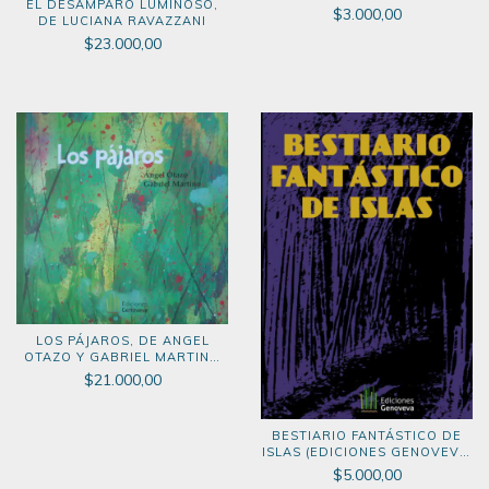
EL DESAMPARO LUMINOSO,
2023)
$3.000,00
DE LUCIANA RAVAZZANI
$23.000,00
LOS PÁJAROS, DE ANGEL
OTAZO Y GABRIEL MARTINO
(EDICIONES GENOVEVA, 2019)
$21.000,00
BESTIARIO FANTÁSTICO DE
ISLAS (EDICIONES GENOVEVA,
2020)
$5.000,00