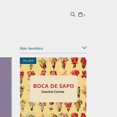
0
7
% OFF