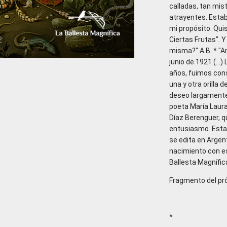
calladas, tan mist
atrayentes. Estab
mi propósito. Qui
2
Ciertas Frutas".
misma?" A.B. * "
junio de 1921 (..
años, fuimos cons
una y otra orilla 
deseo largamente 
poeta María Laura
Díaz Berenguer, q
entusiasmo. Esta
se edita en Argen
nacimiento con es
Ballesta Magnífica
Fragmento del pró
*