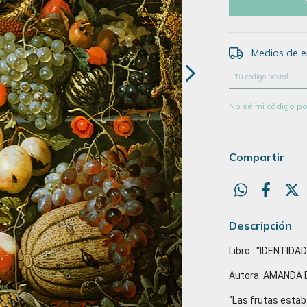
Medios de e
Entregas para el CP
No sé mi código po
Compartir
Descripción
Libro : "IDENTID
Autora: AMANDA 
"Las frutas estab