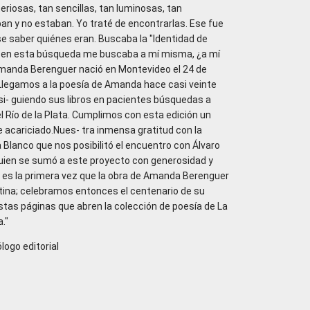
eriosas, tan sencillas, tan luminosas, tan
an y no estaban. Yo traté de encontrarlas. Ese fue
se saber quiénes eran. Buscaba la "Identidad de
 Y en esta búsqueda me buscaba a mí misma, ¿a mí
Amanda Berenguer nació en Montevideo el 24 de
.) Llegamos a la poesía de Amanda hace casi veinte
i- guiendo sus libros en pacientes búsquedas a
del Río de la Plata. Cumplimos con esta edición un
acariciado.Nues- tra inmensa gratitud con la
 Blanco que nos posibilitó el encuentro con Álvaro
uien se sumó a este proyecto con generosidad y
 es la primera vez que la obra de Amanda Berenguer
tina; celebramos entonces el centenario de su
tas páginas que abren la colección de poesía de La
."
logo editorial